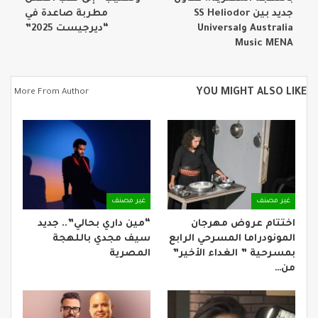
جديد بين SS Heliodor
مطربة صاعدة في
Australia وUniversal
“ديرجيست 2025”
Music MENA
YOU MIGHT ALSO LIKE
More From Author
غير مصنف
غير مصنف
اختتام عروض مهرجان
“مين داري بحالي”.. جديد
المونودراما المسرحي الرابع
سيف مجدي باللهجة
بمسرحية ” الغداء الأخير”
المصرية
من…