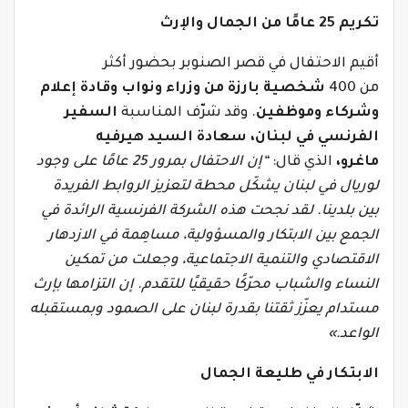
تكريم 25 عامًا من الجمال والإرث
أقيم الاحتفال في قصر الصنوبر بحضور أكثر
من
400
شخصية بارزة من وزراء ونواب وقادة إعلام
وشركاء وموظفين
.
وقد شرّف المناسبة
السفير
الفرنسي في لبنان، سعادة السيد هيرفيه
ماغرو،
الذي قال:
“إن الاحتفال بمرور 25 عامًا على وجود
لوريال في لبنان يشكّل محطة لتعزيز الروابط الفريدة
بين بلدينا. لقد نجحت هذه الشركة الفرنسية الرائدة في
الجمع بين الابتكار والمسؤولية، مساهِمة في الازدهار
الاقتصادي والتنمية الاجتماعية، وجعلت من تمكين
النساء والشباب محرّكًا حقيقيًا للتقدم.
إن التزامها بإرث
مستدام يعزّز ثقتنا بقدرة لبنان على الصمود وبمستقبله
الواعد.»
الابتكار في طليعة الجمال