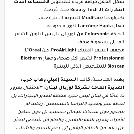
شكّل الحفل فرصة فريدة للمدعوين
لاكتشاف أحدث
ابتكارات الـ
Beauty Tech
حيث
عُرضت
تكنولوجيا
Modiface
للتجربة الافتراضية،
جهاز
Lancôme Hapta
لذوي محدودية
الحركة،
Colorsonic
من لوريال باريس
لتلوين الشعر
المنزلي بسهولة ودقة،
مجفف
الشعر
المبتكر
AirLight
Pro
من
L’Oreal
Professionnel
لشعر أكثر صحة، وجهاز
Biotherm
Bioscan
للتشخيص الذكي للبشرة.
بهذه المناسبة، قالت
السيدة إميلي وهاب حرب،
المديرة العامة لشركة لوريال لبنان
: “
الاحتفال بمرور
25 عامًا في لبنان ليس مجرد محطة لتقدير الإنجازات، بل
لحظة فخر وتجديد لالتزامنا بالمستقبل. رحلتنا لم
تتمحور حول منتجات الجمال فحسب، بل حول تمكين
الأفراد، وتعزيز الثقة بالنفس، وإلهام كل شخص ليعبّر
عن ذاته. من الابتكار الرقمي إلى دعم النساء والشباب