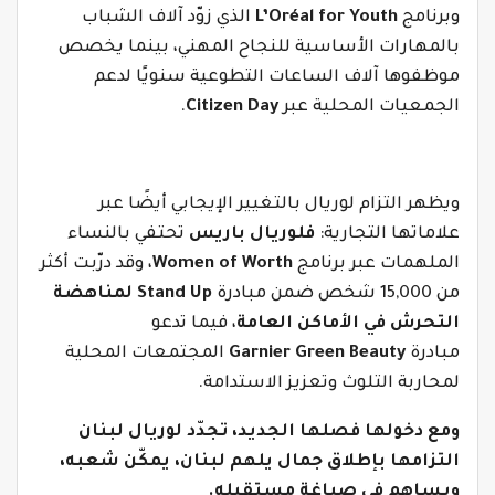
وبرنامج
L’Oréal for Youth
الذي زوّد آلاف الشباب
بالمهارات الأساسية للنجاح المهني، بينما يخصص
موظفوها آلاف الساعات التطوعية سنويًا لدعم
الجمعيات المحلية عبر
Citizen Day
.
ويظهر التزام لوريال بالتغيير الإيجابي أيضًا عبر
علاماتها التجارية:
فلوريال باريس
تحتفي بالنساء
الملهمات عبر برنامج
Women of Worth
، وقد درّبت أكثر
من 15,000 شخص ضمن مبادرة
Stand Up
لمناهضة
التحرش في الأماكن العامة
، فيما تدعو
مبادرة
Garnier Green Beauty
المجتمعات المحلية
لمحاربة التلوث وتعزيز الاستدامة.
ومع دخولها فصلها الجديد، تجدّد لوريال لبنان
التزامها بإطلاق جمال يلهم لبنان، يمكّن شعبه،
ويساهم في صياغة مستقبله.