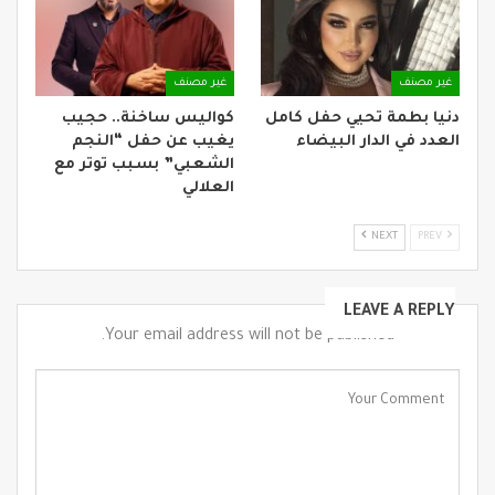
غير مصنف
غير مصنف
دنيا بطمة تحيي حفل كامل
كواليس ساخنة.. حجيب
العدد في الدار البيضاء
يغيب عن حفل “النجم
الشعبي” بسبب توتر مع
العلالي
NEXT
PREV
LEAVE A REPLY
Your email address will not be published.