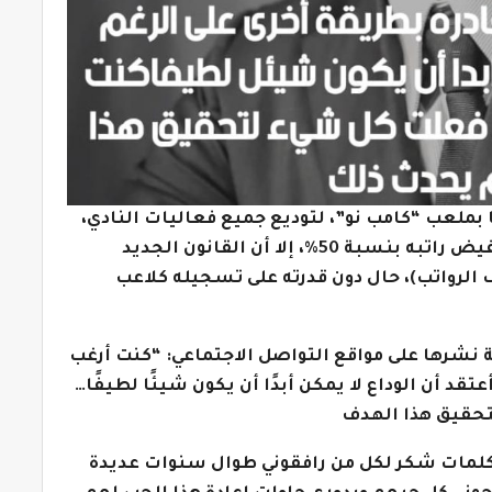
بملعب “كامب نو”، لتوديع جميع فعاليات النادي،
وكشف أسباب رحيله، مشيرا إلى أنه قرر تخفيض راتبه بنسبة 50%، إلا أن القانون الجديد
 الرواتب)، حال دون قدرته على تسجيله كلاعب
بية 6 مرات، في رسالة نشرها على مواقع التواصل الاجتماعي: “كنت أرغب
تقد أن الوداع لا يمكن أبدًا أن يكون شيئًا لطيفًا…
تحقيق هذا الهدف
كلمات شكر لكل من رافقوني طوال سنوات عديدة