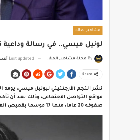
مشاهير العالم
لونيل ميسي.. في رسالة وداعية قب
By
مجلة مشاهير المغرب
Last updated
أغسطس
Share
نشر النجم الأرجنتيني ليونيل ميسي، يومه ال
مواقع التواصل الاجتماعي، وذلك بعد أن تأك
صفوفه 20 عاما، منها 17 موسما بقميص الفريق الأول.