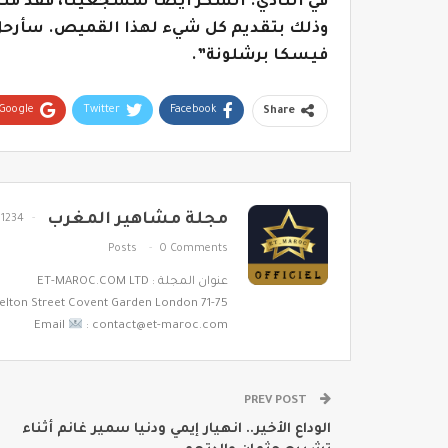
في النادي. الشكر أيضا لمشجعينا، فقد منح
وذلك بتقديم كل شيء لهذا القميص. سأرحل، 
فيسكا برشلونة”.
Google+
Twitter
Facebook
Share
مجلة مشاهير المغرب
1234
Posts
0 Comments
عنوان المجلة : ET-MAROC.COM LTD
71-75 Shelton Street Covent Garden London
Email
: contact@et-maroc.com
PREV POST
الوداع الأخير.. انهيار إيمي ودنيا سمير غانم أثناء