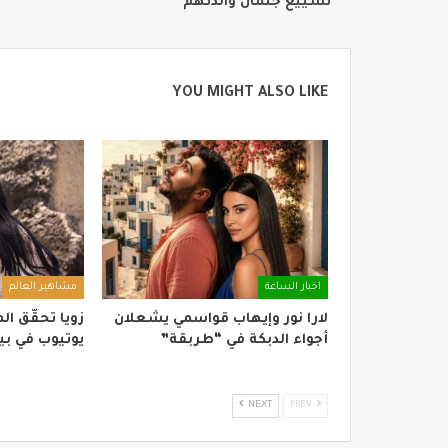
تشييع جثمان والدتهم
YOU MIGHT ALSO LIKE
اخبار الساعة
مشاهير العالم
لارا نور وإيهاب قواسمي يشعلان
زويا تحقّق ا
أجواء الدبكة في “طربقة”
يوتيوب في بيروت بـ”
NEXT
PREV