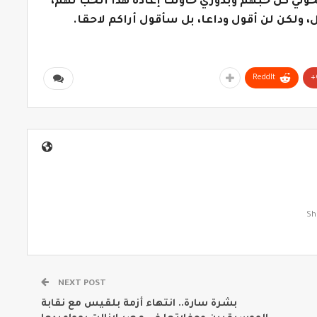
وني كل حبهم وبدوري حاولت إعادة هذا الحب لهم،
ولكن لن أقول وداعا، بل سأقول أراكم لاحقا.
ReddIt
NEXT POST
بشرة سارة.. انتهاء أزمة بلقيس مع نقابة