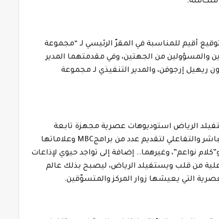
متكاملة.
وقيع أقيم للمناسبة في المقرّ الرئيسي لـ “مجموعة
ذين والمسؤولين من الجهتين، وفي مقدمتهما
المدير
ون
ريهيل إرجوفن، و
المدير التنفيذي لـ مجموعة
فيلد الرياض استوديوهات عصرية مجهزة تابعة
اشر والتفاعلي ل
تقديم
عدد من برامج
MBC
وعلاماتها
و”كلام نواعم”، وغيرهما.. إضافة إلى تواجد حيوي لإذاعات
فاعلية من قلب ويستفيلد الرياض، ليصبح بذلك عالم
العصرية التي يعيشها زوار المركز والمتسوّقين.