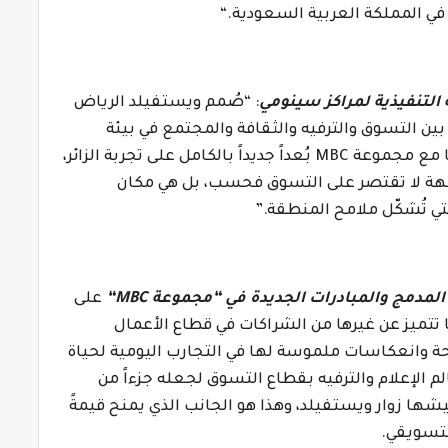
 في المملكة العربية السعودية.
“
التنفيذية لمراكز سينومي
: “صُمم ويستفيلد الرياض
ين التسوق والترفيه والثقافة والمجتمع في بيئة
نا مع مجموعة
MBC
بُعداً جديداً بالكامل على تجربة الزائر،
ق وجهة لا تقتصر على التسوق فحسب، بل هي مكان
 تُشكّل ملامح المنطقة.”
 المدمج والمبادرات الجديدة في “مجموعة
MBC
“
على
 تتميز عن غيرها من الشراكات في قطاع الأعمال
حة وانعكاسات ملموسة لها في التجارب اليومية لحياة
 الإعلام والترفيه بقطاع التسوق لجعله جزءاً من
شها زوار ويستفيلد، وهذا هو الجانب الذي يمنح قيمةً
لتسويقي.