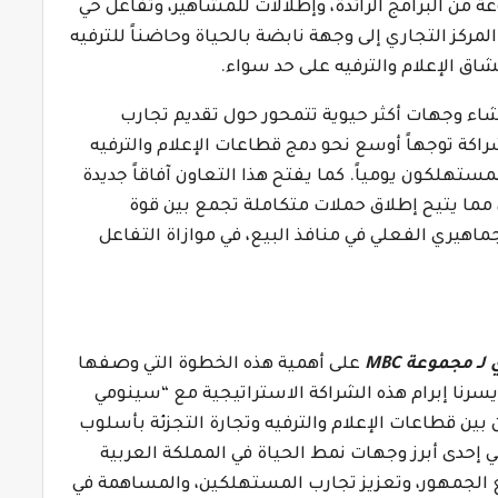
ن البرامج الرائدة، وإطلالات للمشاهير، وتفاعل حي
لمركز التجاري إلى وجهة نابضة بالحياة وحاضناً للترفيه
 الإعلام والترفيه
على حد سواء.
ية 2030” الرامية إلى إنشاء وجهات أكثر حيوية تتمحور حول تقديم تجارب
كة توجهاً أوسع نحو دمج قطاعات الإعلام والترفيه
ستهلكون يومياً. كما يفتح هذا التعاون آفاقاً جديدة
، مما يتيح إطلاق حملات متكاملة تجمع بين قوة
ماهيري الفعلي في منافذ البيع، في موازاة التفاعل
 لـ مجموعة
MBC
على أهمية هذه الخطوة التي وصفها
يسرنا إبرام هذه الشراكة الاستراتيجية مع “سينومي
ن بين قطاعات الإعلام والترفيه وتجارة التجزئة بأسلوب
إحدى أبرز وجهات نمط الحياة في المملكة العربية
ع الجمهور، وتعزيز تجارب المستهلكين، والمساهمة في