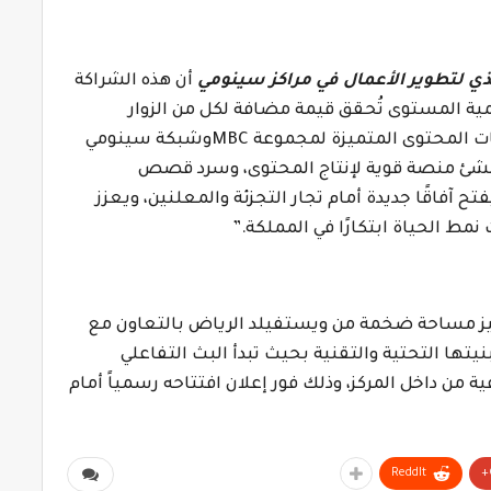
ي لتطوير الأعمال في مراكز سينومي
أن هذه الشراكة
ية المستوى تُحقق قيمة مضافة لكل من الزوار
ات المحتوى المتميزة لمجموعة
MBC
وشبكة سينومي
نُنشئ منصة قوية لإنتاج المحتوى، وسرد قصص
تح آفاقًا جديدة أمام تجار التجزئة والمعلنين، ويعزز
مط الحياة ابتكارًا في المملكة.”
جهيز مساحة ضخمة من ويستفيلد الرياض بالتعاون مع
يتها التحتية والتقنية بحيث تبدأ البث التفاعلي
عية من داخل المركز، وذلك فور إعلان افتتاحه رسمياً أمام
ReddIt