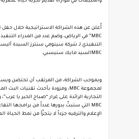
والمبيعات في موازاة تقديم تجربة حياة عصرية 
أُعلن عن هذه الشراكة الاستراتيجية خلال حفل ت
MBC
” في الرياض،
وضم عدد من المدراء التنفي
التنفيذي لـ شركة سينومي سنترز السيدة أليس
MBC
السيد مايك سنيسبي
.
وبموجب الشراكة، من المرتقب أن تحتضن ويست
لمجموعة
MBC
، ومزودة بأحدث تقنيات البث المب
التجارية الرائدة على غرار “صباح الخير يا عرب”، 
MBC
التي ستبثّ بدورها عدداً من برامجها الت
الإعلام والترفيه جزءاً لا يتجزّأ من نمط الحياة 