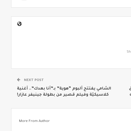
NEXT POST
ق
الشامي يفتتح ألبوم “هوية” بـ”أنا بعدك”.. أغنية
كلاسيكيّة وفيلم قصير من بطولة جينيفر عازار!
More From Author