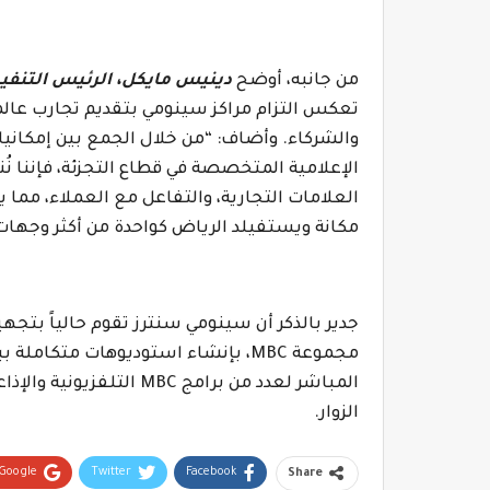
من جانبه،
أوضح
دينيس مايكل، الرئيس التنفيذ
تعكس التزام مراكز سينومي بتقديم تجارب عالم
والشركاء. وأضاف: “من خلال الجمع بين إمكاني
الإعلامية المتخصصة في قطاع التجزئة، فإننا 
العلامات التجارية، والتفاعل مع العملاء، مما يف
مكانة ويستفيلد الرياض كواحدة من أكثر وجهات ن
جدير بالذكر أن سينومي سنترز تقوم حالياً بت
مجموعة
MBC
، بإنشاء استوديوهات متكاملة ببن
المباشر لعدد من برامج
MBC
التلفزيونية والإذا
الزوار.
Google+
Twitter
Facebook
Share