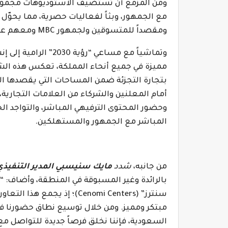
ومن المزمع أن
تستضيف الاستوديوهات مجموعة م
مع الجمهور، وبثاً لفعاليات حصرية، مما يحوّل ا
ومقصداً للمتسوقين ولجمهور
MBC
ومعهم عشاق
وتماشياً مع مساعي “رؤ
مميزة في جميع أنحاء المملكة، تعكس هذه الشرا
بتجارة التجزئة ضمن المساحات التي يقصدها الم
أمام المعلنين والشركاء من العلامات التجارية
وحضور المحتوى الترفيهي المباشر، والتواجد الج
المباشر مع الجمهور والمستهلكين.
من جانبه،
شدد
مايك سنيسبي المدير التنفيذي
بالرائدة وغير المسبوقة في المنطقة، وأضاف: “
سنترز” (
Cenomi Centers
)؛ إذ يجمع هذا التعاو
مبتكر ومميز. ومن خلال توسيع نطاق حضورنا في 
السعودية، فإننا نخلق فرصاً جديدة للتواصل م