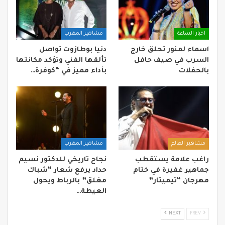
اخبار الساعة
مشاهير المغرب
اسماء لمنور تحلق خارج
دنيا بوطازوت تواصل
السرب في صيف حافل
تألقها الفني وتؤكد مكانتها
بالحفلات
بأداء مميز في “كوفرة…
مشاهير العالم
مشاهير المغرب
راغب علامة يستقطب
نجاح تاريخي للدكتور نسيم
جماهير غفيرة في ختام
حداد يرفع شعار “شباك
مهرجان “تيميتار”
مغلق” بالرباط ويحول
العيطة…
NEXT
PREV