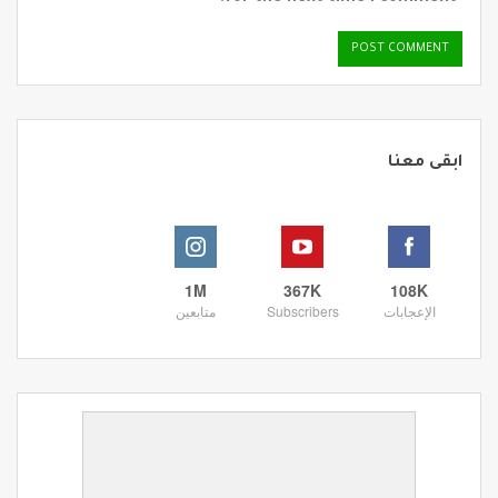
ابقى معنا
1M
367K
108K
الإعجابات
Subscribers
متابعين