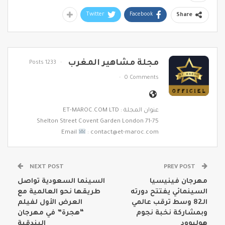
Twitter
Facebook
Share
مجلة مشاهير المغرب
1233 Posts
0 Comments
عنوان المجلة : ET-MAROC.COM LTD
71-75 Shelton Street Covent Garden London
Email
: contact@et-maroc.com
NEXT POST
PREV POST
مهرجان فينيسيا
السينما السعودية تواصل
السينمائي يفتتح دورته
طريقها نحو العالمية مع
الـ82 وسط ترقب عالمي
العرض الأول لفيلم
وبمشاركة نخبة نجوم
“هجرة” في مهرجان
هوليوود
البندقية