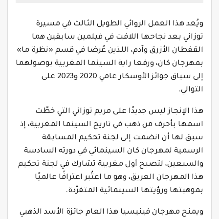
ويُعد هذا العمل الروائي الطويل الثالث في مسيرة
توزاني بعد نجاحها اللافت في فيلمين سابقين هما
القفطان الأزرق وآدم، اللذين عُرضا في قسم «نظرة ما»
بمهرجان كان، ورفعا راية السينما المغربية بوصولهما
إلى سباق جوائز الأوسكار عامي 2020 و2023 على
التوالي.
هذا الإنجاز ليس جديدًا على مريم توزاني التي خطّت
اسمها بأحرف من ذهب في تاريخ السينما المغربية، إذ
سبق لها أن انضمت إلى لجنة تحكيم المسابقة
الرسمية لمهرجان كان السينمائي في دورته السادسة
والسبعين، لتصبح أول مغربية تشارك في لجنة تحكيم
هذا المهرجان العريق، وهو ما اعتُبر اعترافًا عالميًا
بموهبتها ورؤيتها السينمائية المتفرّدة.
ويمنح مهرجان فينيسيا هذا العام جائزة الأسد الذهبي