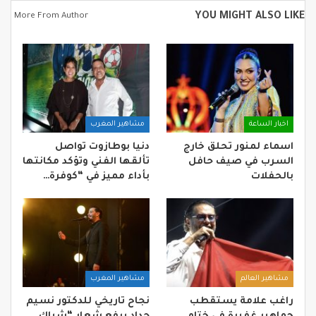
YOU MIGHT ALSO LIKE
More From Author
اخبار الساعة
مشاهير المغرب
اسماء لمنور تحلق خارج
دنيا بوطازوت تواصل
السرب في صيف حافل
تألقها الفني وتؤكد مكانتها
بالحفلات
بأداء مميز في “كوفرة…
مشاهير العالم
مشاهير المغرب
راغب علامة يستقطب
نجاح تاريخي للدكتور نسيم