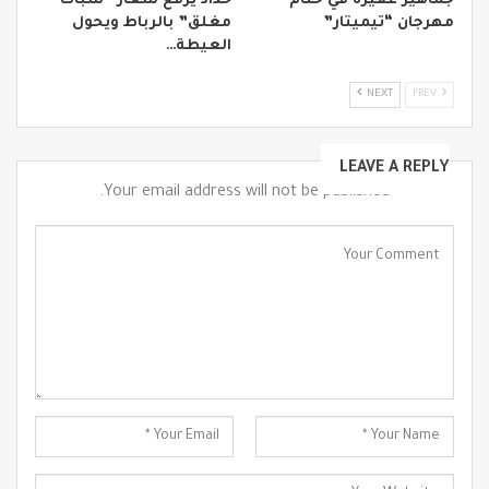
جماهير غفيرة في ختام
حداد يرفع شعار “شباك
مهرجان “تيميتار”
مغلق” بالرباط ويحول
العيطة…
NEXT
PREV
LEAVE A REPLY
Your email address will not be published.