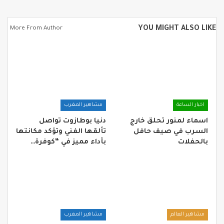
YOU MIGHT ALSO LIKE
More From Author
اخبار الساعة
مشاهير المغرب
اسماء لمنور تحلق خارج
دنيا بوطازوت تواصل
السرب في صيف حافل
تألقها الفني وتؤكد مكانتها
بالحفلات
بأداء مميز في “كوفرة…
مشاهير العالم
مشاهير المغرب