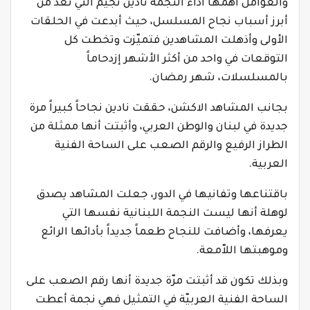
والعوامل أهمّها اداء النجمة نادين نجيم التي تعد من
أبرز أسباب نجاح المسلسل، حيث أبدعت في الحلقات
الأولى وأذهلت المشاهدين فتميّزت وتخطت كل
التوقعات في واحد من أكثر الأشهر إزدحاماً
بالمسلسلات، شهر رمضان.
بجانب المشاهد الاكشن، حققت نادين نجاحاً كبيراً مرة
جديدة في لبنان والوطن العربي، وأثبتت أنها ممثلة من
الطراز الرفيع والرقم الصعب على الساحة الفنية
العربية.
باقتناعها وتفانيها في الدور، جعلت المشاهد يصدق
لوهلة أنها ليست النجمة اللبنانية نفسها التي
يعرفها، وأضافت للنجاح طعماً جديداً بأدائها الرائع
وموهبتها اللاّمعة.
وبذلك تكون قد أثبتت مرّة جديدة أنها رقم الصعب على
الساحة الفنية العربيّة في التمثيل فهي نجمة أعطت