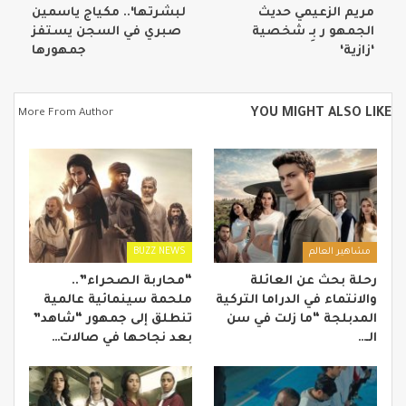
مريم الزعيمي حديث
لبشرتها‘.. مكياج ياسمين
الجمهو ر بِـ شخصية
صبري في السجن يستفز
‘زازية‘
جمهورها
YOU MIGHT ALSO LIKE
More From Author
مشاهير العالم
BUZZ NEWS
رحلة بحث عن العائلة
“محاربة الصحراء”..
والانتماء في الدراما التركية
ملحمة سينمائية عالمية
المدبلجة “ما زلت في سن
تنطلق إلى جمهور “شاهد”
الـ…
بعد نجاحها في صالات…