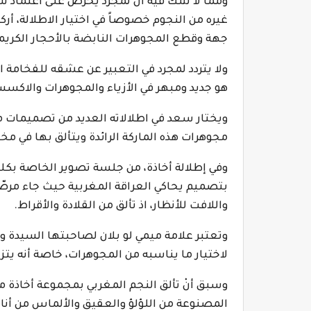
ومما لا شك فيه أن لمجرد يحرص على اعتماد ست
غيره من النجوم خصوصاً في اختيار الاطلالة، أرك
جهة وقطع المجوهرات النابضة بالأحجار الكري
ولا يتردد لمجرد في التعبير عن عشقه للفخامة 
هو جديد ومبهر في الأزياء والمجوهرات والاكسس
ويختار سعد في اطلالاته العديد من تصميمات 
مجوهرات هذه الماركة الرائدة ويتألق بها في م
وفي إطلالة أخاذة، من جلسة تصوير الخاصة بك
بتصميم يحاكي العراقة المغربية حيث جاء مرصّع
واللافت للأنظار، اذ تألق من القلادة والأقراط.
وتعتبر علامة ميمي لو بلان لصاحبتها السيدة و
لاختيار ما يناسبه من المجوهرات، خاصة أنه يت
وسبق أنْ تألق النجم المغربي بمجموعة أخاذة من 
المصنوعة من اللؤلؤ والعقيق والألماس من أنا