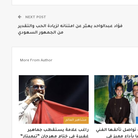
NEXT POST
فؤاد عبدالواحد يعبّر عن امتنانه لزيادة الحب والتقدير
من الجمهور السعودي
More From Author
مشاهير العالم
 تواصل تألقها الفني
راغب علامة يستقطب جماهير
 بأداء مميز في
غفيرة في ختام مهرجان “تيميتار”