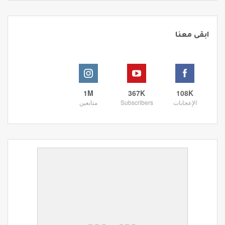
ابقى معنا
1M
367K
108K
الإعجابات
Subscribers
متابعين