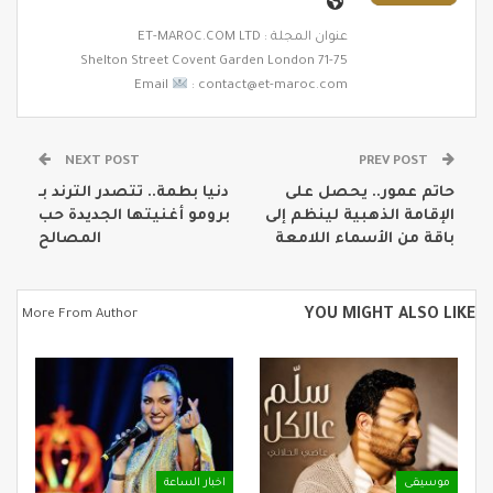
عنوان المجلة : ET-MAROC.COM LTD
71-75 Shelton Street Covent Garden London
Email
: contact@et-maroc.com
NEXT POST
PREV POST
حاتم عمور.. يحصل على
دنيا بطمة.. تتصدر الترند بـ
الإقامة الذهبية لينظم إلى
برومو أغنيتها الجديدة حب
باقة من الأسماء اللامعة
المصالح
YOU MIGHT ALSO LIKE
More From Author
موسيقى
اخبار الساعة