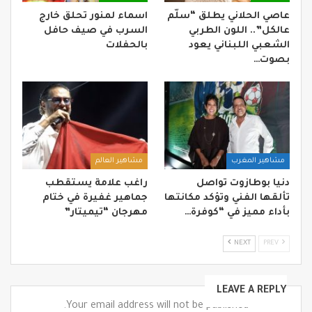
عاصي الحلاني يطلق “سلّم
اسماء لمنور تحلق خارج
عالكل”.. اللون الطربي
السرب في صيف حافل
الشعبي اللبناني يعود
بالحفلات
بصوت…
مشاهير المغرب
مشاهير العالم
دنيا بوطازوت تواصل
راغب علامة يستقطب
تألقها الفني وتؤكد مكانتها
جماهير غفيرة في ختام
بأداء مميز في “كوفرة…
مهرجان “تيميتار”
NEXT
PREV
LEAVE A REPLY
Your email address will not be published.