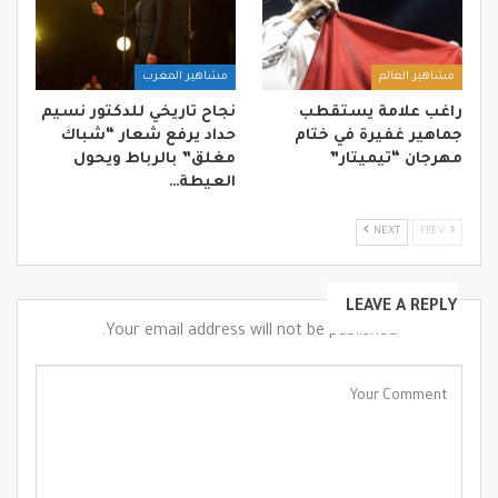
مشاهير العالم
مشاهير المغرب
راغب علامة يستقطب
نجاح تاريخي للدكتور نسيم
جماهير غفيرة في ختام
حداد يرفع شعار “شباك
مهرجان “تيميتار”
مغلق” بالرباط ويحول
العيطة…
NEXT
PREV
LEAVE A REPLY
Your email address will not be published.