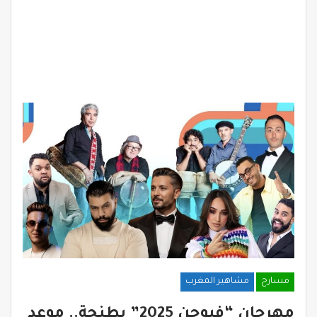
مسارح
مشاهير المغرب
مهرجان “فيوجن 2025” بطنجة.. موعد