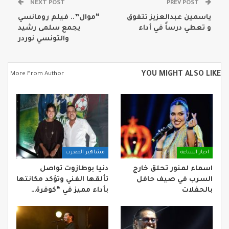
NEXT POST
PREV POST
ياسمين عبدالعزيز تتفوق
“موال”.. فيلم رومانسي
و تعطي درساً في أداء
يجمع سلمى رشيد
والتونسي نوردر
YOU MIGHT ALSO LIKE
More From Author
اخبار الساعة
مشاهير المغرب
اسماء لمنور تحلق خارج
دنيا بوطازوت تواصل
السرب في صيف حافل
تألقها الفني وتؤكد مكانتها
بالحفلات
بأداء مميز في “كوفرة…