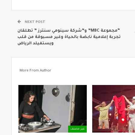
NEXT POST
“مجموعة MBC” و”شركة سينومي سنترز ” تطلقان
تجربة إعلامية نابضة بالحياة وغير مسبوقة من قلب
ويستفيلد الرياض
More From Author
غير مصنف