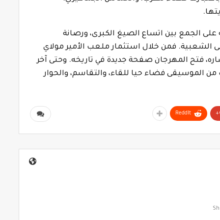
تها.
ليلة الختامية، أكد موازين 2026 قدرته على الجمع بين اتساع الصيغ الكبرى، ورصانة
قى الشعبية. فمن خلال استثمار ملعب الأمير مولاي
اره، فتح المهرجان صفحة جديدة في تاريخه. وحتى آخر
من الموسيقى فضاء حيا للقاء، والتقاسم، والحوار
ReddIt