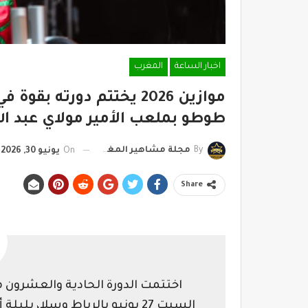
اخبار الساعة
المغرب
موازين 2026 يختتم دورته ب
طوطو بملعب الأمير مولاي عبد الل
By
مجلة مشاهير المغرب
On
يونيو 30, 2026
Share
اختتمت الدورة الحادية والعشرون م
السبت 27 يونيو بالرباط وسلا، 