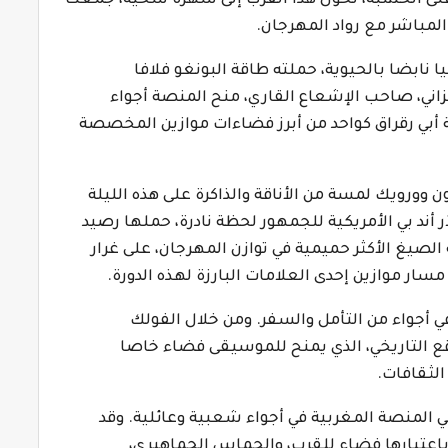
على الخشبة، تحول هذا القرب إلى سهرة سخية، جمعت
المباشر مع رواد المهرجان.
قيا نابضا بالحيوية، حملته طاقة البونغو فلافا
نزاني، صاحب الإشعاع القاري، منح المنصة أجواء
ة أبي رقراق كواحد من أبرز فضاءات موازين المخصصة
ورويك لمسة من الأناقة والذاكرة على هذه الليلة
أند بي الأمريكية للجمهور لحظة نادرة، حملها رصيد
الصيغ الأكثر حميمية في توازن المهرجان، على غرار
ار موازين إحدى العلامات البارزة لهذه الدورة.
 أجواء من التأمل والسفر. ومن خلال الفولك
وقع التاريخي، الذي يمنح للموسيقى فضاء خاصا
الثقافات.
ي المنصة المغربية في أجواء شعبية وعائلية. وقد
عتبارها فضاء للقرب، والحماس الجماهيري،