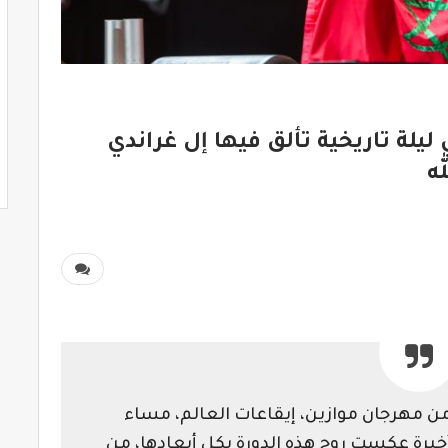
قوة في ليلة تاريخية تألق فيها إل غراندي
ه
ن مهرجان موازين، إيقاعات العالم، مساء
بليلة أخيرة عكست روح هذه الدورة بكل أبعادها، من