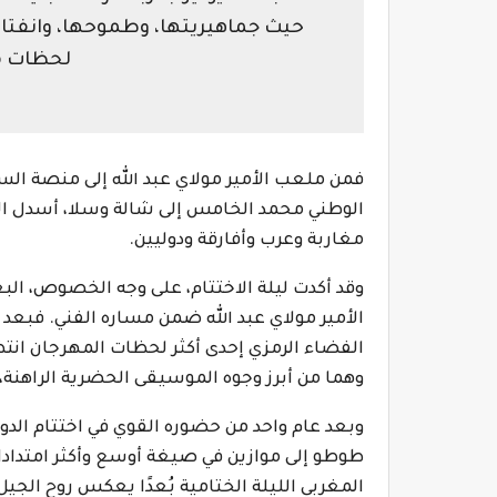
حيث جماهيريتها، وطموحها، وانفتاح
لحظات م
فمن ملعب الأمير مولاي عبد الله إلى منصة الس
الوطني محمد الخامس إلى شالة وسلا، أسدل الم
مغاربة وعرب وأفارقة ودوليين.
وقد أكدت ليلة الاختتام، على وجه الخصوص، الب
الأمير مولاي عبد الله ضمن مساره الفني. فبعد 
الفضاء الرمزي إحدى أكثر لحظات المهرجان انتظ
وهما من أبرز وجوه الموسيقى الحضرية الراهنة،
وبعد عام واحد من حضوره القوي في اختتام الد
طوطو إلى موازين في صيغة أوسع وأكثر امتدادا.
المغربي الليلة الختامية بُعدًا يعكس روح الج