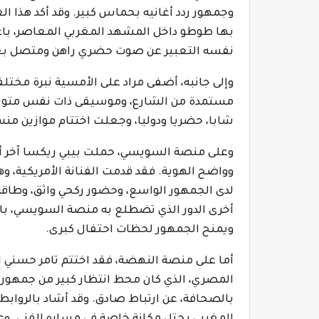
وجمهور ردد أغانيه بحماس كبير. وقد أكد هذا ال
بها طوطو داخل المشهد المغربي المعاصر، باعت
نفسه التعبير عن صوت حضري راهن ومتصل ب
وإلى جانبه، أضفى مراد على الأمسية نبرة مخت
مستمدة من الشارع، وموسيقى ذات نفس متوسط
شابا، حضريا ودوليا، وجعلت اختتام موازين م
وعلى منصة السويسي، حملت بيبي ريكسا آخر أم
وواضح الهوية. فقد قدمت الفنانة الأمريكية، وه
لدى الجمهور الواسع، وحضور ركحي واثق، وطاقة ق
أخرى الدور الذي تضطلع به منصة السويسي، باع
ويمنح الجمهور لحظات احتفال كبرى.
أما على منصة النهضة، فقد اختتم تامر حسني ال
المصري، الذي كان محط انتظار كبير من جمهوره ا
بالصحافة، عن ارتباط صادق. وقد أشاد بالروابط 