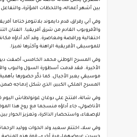
المغربي يحتل مكانة خاصة في مساره الفني. و
بين أشهر أعماله، واللحظات المؤثرة، والتفاعل 
وفي أبي رقراق، قدم دايموند بلاتنومز ختاما أفري
والأفروبوب القادم من شرق أفريقيا. الفنان الت
احتفالية وراقصة ومعاصرة. وقد أكد أداؤه مكان
للموسيقى الأفريقية الراهنة وأكثرها تميزا.
وفي المسرح الوطني محمد الخامس، أضفت ديون و
الأخيرة. فقد قدمت أسطورة السول والبوب والآر 
موسيقي يعبر الأجيال. كما ذكّر حضورها بأهمية 
المسرح الملكي الكبير، الذي شكل إدماجه ضمن مس
وفي شالة، افتتح علي دوغان غونولطاش اليوم في
الأناضولي، جاء أداؤه منسجما مع روح هذا الم
للإصغاء، واستحضار الذاكرة، وتعزيز الحوار بين 
وفي سلا، اختتم سعيد ولد الحوات ووليد الرحمان
جسدت عروضهما، مرة أخرى، قوة هذه المنصة با