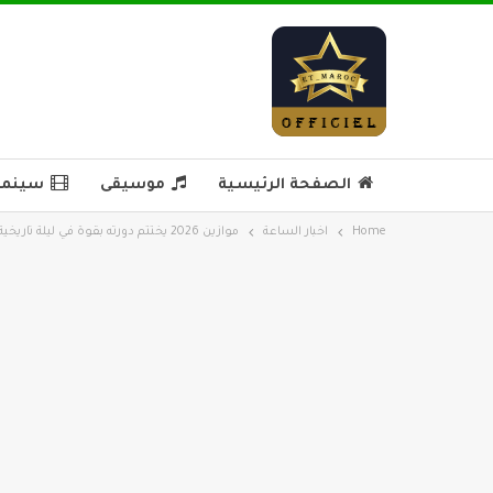
الصفحة الرئيسية
موسيقى
سينما 
Home
اخبار الساعة
موازين 2026 يختتم دورته بقوة في ليلة تاريخية تألق فيها إل غراندي طوطو بملعب الأمير مولاي عبد الله