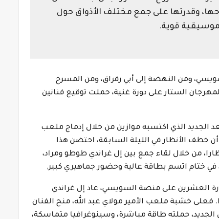
ها، وقدرتها على جمع مختلف الأذواق حول
وسيقية قوية.
ويسي، ومن النهضة إلى أبي رقراق، ومن المسرح
هرجان الستار على دورة غنية، حملت توقيع فنانين
عد الجديد الذي اكتسبه موازين من خلال إدماج ملعب
أن خطف الأنظار في الليلة السابقة، احتضن هذا
ارا، من خلال لقاء جمع بين إل غراندي طوطو ومراد،
 في ختام اتسم بطاقة عالية وحضور جماهيري كبير.
ورة العشرين على منصة السويسي، عاد إل غراندي
 فعلى خشبة ملعب الأمير مولاي عبد الله، منح الفنان
يل الجديد، حملته طاقة مباشرة، وسينوغرافيا متماسكة،