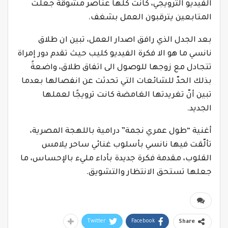
الفيديو الترويجي، كانت كلها عناصر مشوقة جعلت
المتابعين يترقبون العمل بشغف.
بعد الجدل الذي رافق اصدار العمل، تبين ان طلاق
نانسي ما هو الا فكرة الفيديو كليب حيث تقدم دور إمراة
تتجادل مع زوجها للوصول الى اتفاق طلاق، واضعةً
بذلك الحدّ للشائعات التي تحدثت عن انفصالها بعدما
تبين أنّ تغريدتها الغامضة كانت ترويجًا لعملها
الجديد.
أغنية “طول عمري نجمة” درامية باللهجة المصرية،
تألّقت فيها نانسي بأسلوب غنائي ساحر يلامس
القلوب، مقدمة فكرة جديدة بأداء مليء بالإحساس، ما
جعلها تستحق الانتظار والتشويق.
Twitter
Facebook
Share