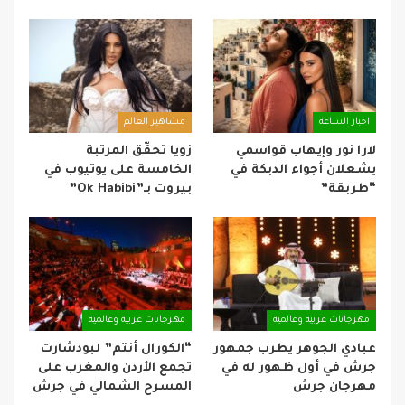
اخبار الساعة
مشاهير العالم
لارا نور وإيهاب قواسمي
زويا تحقّق المرتبة
يشعلان أجواء الدبكة في
الخامسة على يوتيوب في
“طربقة”
بيروت بـ”Ok Habibi”
مهرجانات عربية وعالمية
مهرجانات عربية وعالمية
عبادي الجوهر يطرب جمهور
“الكورال أنتم” لبودشارت
جرش في أول ظهور له في
تجمع الأردن والمغرب على
مهرجان جرش
المسرح الشمالي في جرش