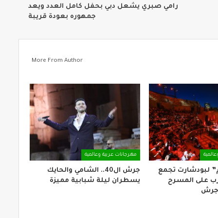
رامي صبري يشعل دبي بحفل كامل العدد ويعد
جمهوره بعودة قريبة
More From Author
عالمية
مهرجانات عربية وعالمية
م” لبودشارت تجمع
جرش ال40.. الشامي والحايك
رب على المسرح
يسطران ليلة شبابية مميزة
 جرش