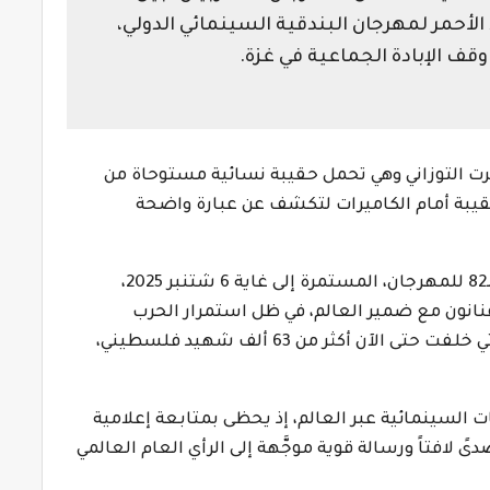
لأحمر لمهرجان البندقية السينمائي الدولي،
ف الإبادة الجماعية في غزة.
رت التوزاني وهي تحمل حقيبة نسائية مستوحاة من
حقيبة أمام الكاميرات لتكشف عن عبارة واضحة
الخطوة الرمزية التي خطفت الأنظار في الدورة الـ82 للمهرجان، المستمرة إلى غاية 6 شتنبر 2025،
انون مع ضمير العالم، في ظل استمرار الحرب
الإسرائيلية على قطاع غزة منذ أكتوبر 2023، والتي خلفت حتى الآن أكثر من 63 ألف شهيد فلسطيني،
ت السينمائية عبر العالم، إذ يحظى بمتابعة إعلامية
 لافتاً ورسالة قوية موجَّهة إلى الرأي العام العالمي