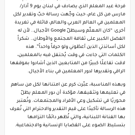
فرحة عيد المعلم الذي يصادف في لبنان يوم 9 آذار/
مارس من كل عام، حيث وجّهت رسالة حبّ وتقدير لكل
المعلمين في العالم العربي والعالم، قائلة في تغريدة
أخرى: “كان المعلّم وسيظلّ Google الأجيال.. لأن له
الفضل الكبير على ثقافة المجتمع والأوطان.. شكراً
لكل أساتذتي الذين أعطَوني ولو حرفاً واحداً”. هذه
الكلمات التي جاءت في وقت يُحتفل فيه بالمعلمين،
لاقت تفاعلًا كبيرًا من المتابعين الذين أشادوا بموقفها
الراقي وتقديرها لدور المعلمين في بناء الأجيال.
وبهذه المناسبة، عبّرت كرم عن امتنانها لكل من ساهم
في تعليمها وتثقيفها، مؤكدة أن دور المعلم يظلّ
محوريًا في تشكيل وعي الأفراد والمجتمعات. وتُعتبر
هذه الرسالة تأكيدًا على قيم التقدير والاحترام التي تُعرف
بها الفنانة اللبنانية، والتي تُظهر دائمًا التزامها
بتسليط الضوء على القضايا الإنسانية والاجتماعية.