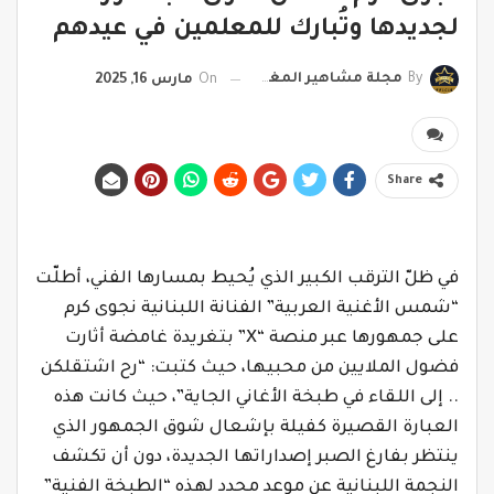
لجديدها وتُبارك للمعلمين في عيدهم
By
مجلة مشاهير المغرب
On
مارس 16, 2025
Share
في ظلّ الترقب الكبير الذي يُحيط بمسارها الفني، أطلّت
“شمس الأغنية العربية” الفنانة اللبنانية نجوى كرم
على جمهورها عبر منصة “X” بتغريدة غامضة أثارت
فضول الملايين من محبيها، حيث كتبت: “رح اشتقلكن
.. إلى اللقاء في طبخة الأغاني الجاية”، حيث كانت هذه
العبارة القصيرة كفيلة بإشعال شوق الجمهور الذي
ينتظر بفارغ الصبر إصداراتها الجديدة، دون أن تكشف
النجمة اللبنانية عن موعد محدد لهذه “الطبخة الفنية”