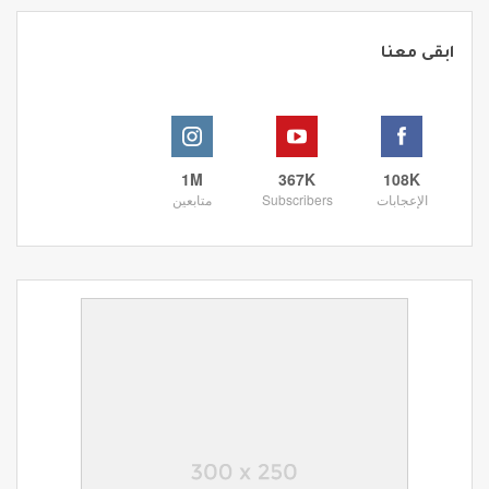
ابقى معنا
1M
367K
108K
الإعجابات
Subscribers
متابعين