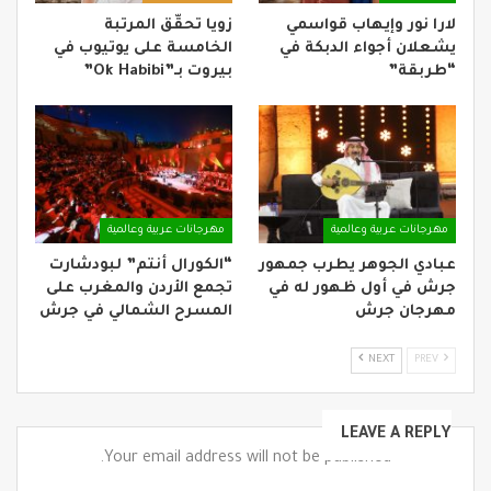
لارا نور وإيهاب قواسمي
زويا تحقّق المرتبة
يشعلان أجواء الدبكة في
الخامسة على يوتيوب في
“طربقة”
بيروت بـ”Ok Habibi”
مهرجانات عربية وعالمية
مهرجانات عربية وعالمية
عبادي الجوهر يطرب جمهور
“الكورال أنتم” لبودشارت
جرش في أول ظهور له في
تجمع الأردن والمغرب على
مهرجان جرش
المسرح الشمالي في جرش
NEXT
PREV
LEAVE A REPLY
Your email address will not be published.