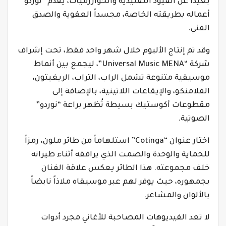
بعيداً عن القيود التقليدية والخوارزميات، يقدم “نوردو”
أعماله بطريقته الخاصة، مجسداً العفوية والصدق
الفني.
وقد تم إنتاج الألبوم خلال شهر واحد فقط، تحت إشراف
شركة “Universal Music MENA”، ليجمع بين أنماط
موسيقية متنوعة تشمل الراب، التراب، الريغيتون،
الفلامنكو، والإيقاعات اللاتينية، بالإضافة إلى
مقطوعات أكوستيك بسيطة تُظهر براعة “نوردو”
الصوتية.
اختار عنوان “Cotinga” استلهاماً من طائر ملون، رمزاً
للحماية والوحدة والصمت الذي يرافقه أثناء طيرانه
خلف مجموعته. هذا الطائر يعكس علاقة الفنان
بجمهوره، حيث يوفر لهم عبر موسيقاه ملاذاً نابضاً
بالألوان والمشاعر.
لا تعد الفيديوهات المصاحبة للأغاني مجرد أدوات