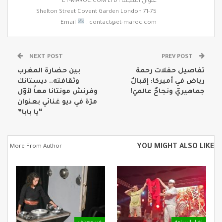
عنوان المجلة : ET-MAROC.COM LTD
71-75 Shelton Street Covent Garden London
Email
: contact@et-maroc.com
NEXT POST
PREV POST
تفاصيل حفلات رحمة
بين حضارة المغرب
رياض في أميركا: إقبالٌ
وثقافته.. ديستانك
جماهيريّ ونجاحٌ عالميّ!
وفرنش مونتانا معاً لأوّل
مرّة في ديو غنائي بعنوان
“يا بابا”
YOU MIGHT ALSO LIKE
More From Author