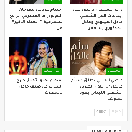
اخبار الساعة
غير مصنف
درب السلطان يرقص على
اختتام عروض مهرجان
إيقاعات الفن الشعبي…
المونودراما المسرحي الرابع
عادل الميلودي وعادل
بمسرحية ” الغداء الأخير”
المدكوري يشعلان…
من…
موسيقى
اخبار الساعة
عاصي الحلاني يطلق “سلّم
اسماء لمنور تحلق خارج
عالكل”.. اللون الطربي
السرب في صيف حافل
الشعبي اللبناني يعود
بالحفلات
بصوت…
NEXT
PREV