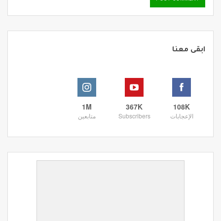
ابقى معنا
1M
367K
108K
الإعجابات
Subscribers
متابعين