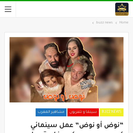
buzz news
Home
BUZZ NEWS
سينما و تلفزيون
مشاهير المغرب
“نوض أو نوض” عمل سينمائي