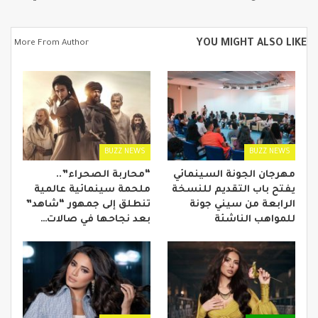
YOU MIGHT ALSO LIKE
More From Author
BUZZ NEWS
BUZZ NEWS
مهرجان الجونة السينمائي
“محاربة الصحراء”..
يفتح باب التقديم للنسخة
ملحمة سينمائية عالمية
الرابعة من سيني جونة
تنطلق إلى جمهور “شاهد”
للمواهب الناشئة
بعد نجاحها في صالات…