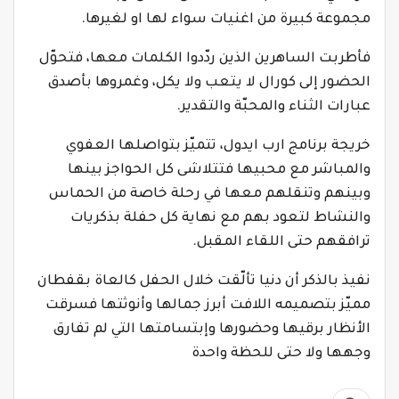
مجموعة كبيرة من اغنيات سواء لها او لغيرها.
فأطربت الساهرين الذين ردّدوا الكلمات معها، فتحوّل
الحضور إلى كورال لا يتعب ولا يكل، وغمروها بأصدق
عبارات الثناء والمحبّة والتقدير.
خريجة برنامج ارب ايدول، تتميّز بتواصلها العفوي
والمباشر مع محبيها فتتلاشى كل الحواجز بينها
وبينهم وتنقلهم معها في رحلة خاصة من الحماس
والنشاط لتعود بهم مع نهاية كل حفلة بذكريات
ترافقهم حتى اللقاء المقبل.
نفيذ بالذكر أن دنيا تألّقت خلال الحفل كالعاة بقفطان
مميّز بتصميمه اللافت أبرز جمالها وأنوثتها فسرقت
الأنظار برقيها وحضورها وإبتسامتها التي لم تفارق
وجهها ولا حتى للحظة واحدة