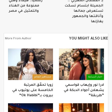
بـ’القفطان المغربي’..
رسمياً.. هيفاء وهبي
الجميلة ابتسام تسكت
ممنوعة من الغناء
تستعرض جمالها
والتمثيل في مصر
وأناقتها والجمهور
يغازلها
YOU MIGHT ALSO LIKE
More From Author
اخبار الساعة
مشاهير العالم
لارا نور وإيهاب قواسمي
زويا تحقّق المرتبة
يشعلان أجواء الدبكة في
الخامسة على يوتيوب في
“طربقة”
بيروت بـ”Ok Habibi”