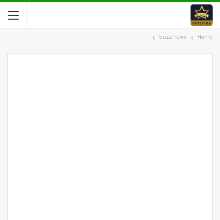
buzz news
Home