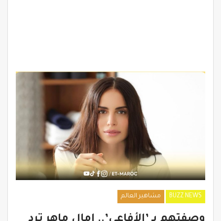
BUZZ NEWS
مشاهير العالم
وصفتهم بـ ’الأفاعي’.. امال ماهر ترد