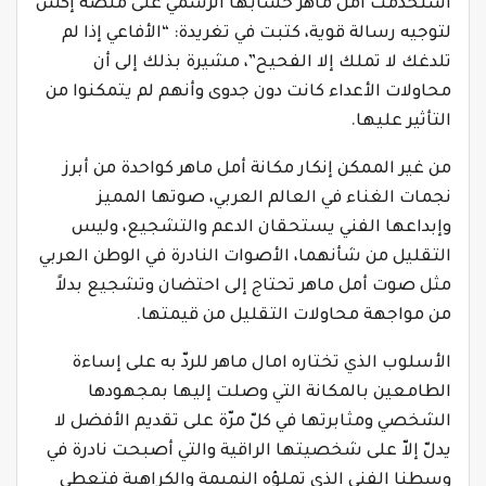
استخدمت أمل ماهر حسابها الرسمي على منصة إكس
لتوجيه رسالة قوية، كتبت في تغريدة: “الأفاعي إذا لم
تلدغك لا تملك إلا الفحيح”، مشيرة بذلك إلى أن
محاولات الأعداء كانت دون جدوى وأنهم لم يتمكنوا من
التأثير عليها.
من غير الممكن إنكار مكانة أمل ماهر كواحدة من أبرز
نجمات الغناء في العالم العربي، صوتها المميز
وإبداعها الفني يستحقان الدعم والتشجيع، وليس
التقليل من شأنهما، الأصوات النادرة في الوطن العربي
مثل صوت أمل ماهر تحتاج إلى احتضان وتشجيع بدلاً
من مواجهة محاولات التقليل من قيمتها.
الأسلوب الذي تختاره امال ماهر للردّ به على إساءة
الطامعين بالمكانة التي وصلت إليها بمجهودها
الشخصي ومثابرتها في كلّ مرّة على تقديم الأفضل لا
يدلّ إلاّ على شخصيتها الراقية والتي أصبحت نادرة في
وسطنا الفني الذي تملؤه النميمة والكراهية فتعطي