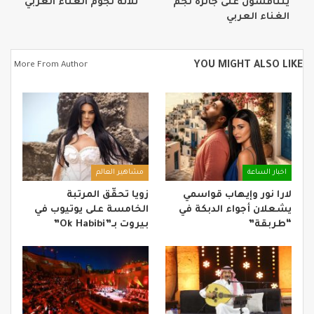
يتنافسون على جائزة نجم
ثلاثة نجوم الغناء العربي
الغناء العربي
YOU MIGHT ALSO LIKE
More From Author
اخبار الساعة
مشاهير العالم
لارا نور وإيهاب قواسمي
زويا تحقّق المرتبة
يشعلان أجواء الدبكة في
الخامسة على يوتيوب في
“طربقة”
بيروت بـ”Ok Habibi”