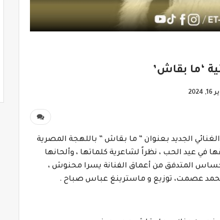
ة ‘ما بقاش’
 2024
نائي الجديد بعنوان ” ما بقاش ” باللهجة المصرية
قها في عيد الحب ، نظراً لشاعرية كلماتها ، وألحانها
الإحساس المتدفق من أعماق الفنانة يسرا محنوش ،
محمد عصمت، توزيع و
ماسترينغ عباس صباح .