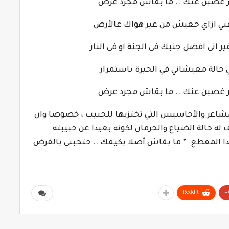
مر غصبن عنك .. ما بقاش مجرد عرض
ني ازاي حعيش من غير هواك عالأرض
 اني افضل جنبك في الجنة او في النار
 حالة معيشاني في الحيرة باستمرار
مر غصبن عنك .. ما بقاش مجرد عرض
مشاعر والأحاسيس التي تختزنها للحبيب ، خصوصا وان
له حالة الضياع والحرمان لكونه بعيدا عن حبيبته
ل هذا المقطع ” ما بقاش أصلا بكيفك .. حتحبني بالفرض
ReddIt