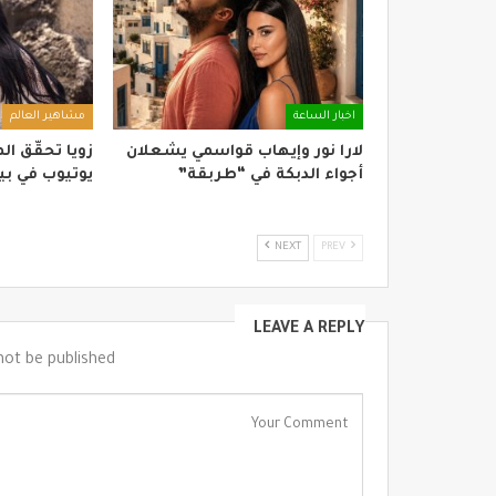
اخبار الساعة
مشاهير العالم
لارا نور وإيهاب قواسمي يشعلان
زويا تحقّق ا
أجواء الدبكة في “طربقة”
يوتيوب في بيروت بـ”
NEXT
PREV
LEAVE A REPLY
not be published.