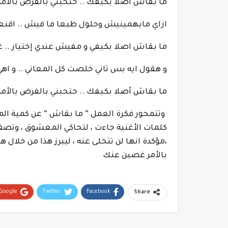
ما بقاش أصلا بكيفك .. حتحبني بالفرض بالأ
ازاي مايهمينيش وحلول طبعا ما فيش .. اقنع
ما بقاش اصلا بكيفي و مفيش عندي إختيار .. غير
و هقول ايه بس تاني خلصت كل المعاني .. و اهي
ما بقاش أصلا بكيفك .. حتحبني بالفرض بالأ
وتتمحور فكرة العمل ” ما بقاش ” عن كمية ال
كلمات الأغنية جاءت ، لتحاكي المعشوق ، وتصف 
،مؤكدة انها لن تتخلى عنه ، ليبرز هذا من خلا
بالأمر غصبن عنك
Google+
Twitter
Facebook
Share