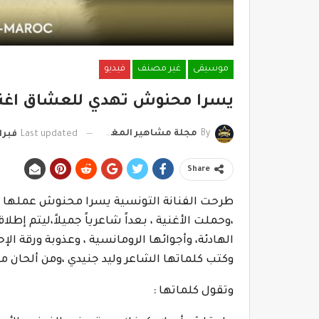
موسيقى
غير مصنف
فيديو
يسرا محنوش تهدي للعشاق اغني
By
مجلة مشاهير المغرب
Last updated
فبراير 16,
Share
طرحت الفنانة التونسية يسرا محنوش عملها الغ
،وحملت الأغنية ، بعداً شاعرياً جميلاً،ليتم إطلا
الهادئة، وأجوائها الرومانسية ، وعذوبة ورقة 
وكتب كلماتها الشاعر وليد جنيدي ،ومن ألحان 
وتقول كلماتها :