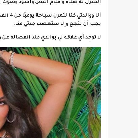
المنزل به صلاة وأفلام أبيض وأسود وصوت أ
أنا ووال
يجب أن ننجح وإلا ستغضب جدتي منا.
لا توجد أي علاقة لي بوالدي منذ انفصاله عن 