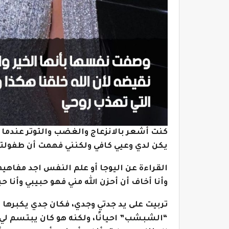
كنت أشعر بالانزعاج والغضب والتوتر عندما 
يكن لدي وعيي كافي ولكنني فهمت أن طفولتي ه
القراءة عن اليوجا أو علم النفس اجد مفاهي
وأنا أخاف أن أحزن الله مني فهو حبيبي وأنا حب
تربيت على يد جدتي وجدي، فكان جدي يكبرها
“الشبشب” احيانًا، ولكنه هو كان يبتسم لي 