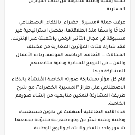
حملة رقمية وطنية مدعومة من مئات المؤثرين
المغاربة
عرفت حملة #مسيرة_خضراء_بالذكاء_الاصطناعي
نجاحًا واسعًا منذ انطلاقتها، بفضل استراتيجية غير
مسبوقة في مجال التأثير الرقمي والتعبئة عبر الإنترنت.
فقد شارك مئات المؤثرين المغاربة من مختلف
المجالات — الثقافة، الرياضة، الموضة، ريادة الأعمال
والفن — في الترويج للمبادرة ودعوة متابعيهم
للمشاركة فيها.
قام كل مؤثر بمشاركة صورته الخاصة المُنشأة بالذكاء
الاصطناعي على طراز “المسيرة الخضراء”، مع شرح
طريقة المشاركة لتمكين متابعيه من إنشاء صورهم
الخاصة.
هذه الآلية التفاعلية أسهمت في تكوين فسيفساء
وطنية رقمية تعبّر عن وجوه مغربية متنوّعة يجمعها
شعور واحد بالفخر والانتماء والروح الوطنية.