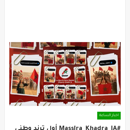
اخبار الساعة
#Massira_Khadra_IA أول ترند وطني