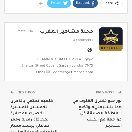
Twitter
Facebook
Share
مجلة مشاهير المغرب
1234 Posts
0 Comments
عنوان المجلة : ET-MAROC.COM LTD
71-75 Shelton Street Covent Garden London
Email
: contact@et-maroc.com
NEXT POST
PREV POST
نور حلو تخترق القلوب في
كلميم تحتفي بالذكرى
«ما بتشبهني» وتضع
الخمسين للمسيرة
العاطفة الصادقة في
الخضراء المظفرة
مواجهة مع القلب
بمحاكاة رمزية وممر
المتحجّر
تفاعلي يجسد مسار