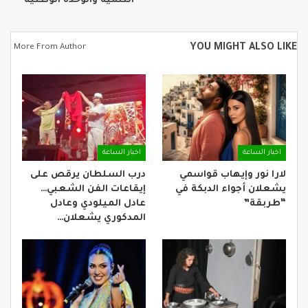
التنمية والوحدة الوطنية
YOU MIGHT ALSO LIKE
More From Author
اخبار الساعة
اخبار الساعة
لارا نور وإيهاب قواسمي
درب السلطان يرقص على
يشعلان أجواء الدبكة في
إيقاعات الفن الشعبي…
“طربقة”
عادل الميلودي وعادل
المدكوري يشعلان…