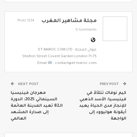
مجلة مشاهير المغرب
1234 Posts
0 Comments
عنوان المجلة : ET-MAROC.COM LTD
71-75 Shelton Street Covent Garden London
Email
: contact@et-maroc.com
NEXT POST
PREV POST
كيم نوفاك تتلألأ في
مهرجان فينيسيا
فينيسيا: الأسد الذهبي
السينمائي 2025: الدورة
للإنجاز مدى الحياة يعيد
الـ82 تعيد المدينة العائمة
أيقونة هوليوود إلى
إلى صدارة المشهد
الواجهة
العالمي