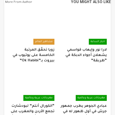
YOU MIGHT ALSO LIKE
More From Author
اخبار الساعة
مشاهير العالم
لارا نور وإيهاب قواسمي
زويا تحقّق المرتبة
يشعلان أجواء الدبكة في
الخامسة على يوتيوب في
“طربقة”
بيروت بـ”Ok Habibi”
مهرجانات عربية وعالمية
مهرجانات عربية وعالمية
عبادي الجوهر يطرب جمهور
“الكورال أنتم” لبودشارت
جرش في أول ظهور له في
تجمع الأردن والمغرب على