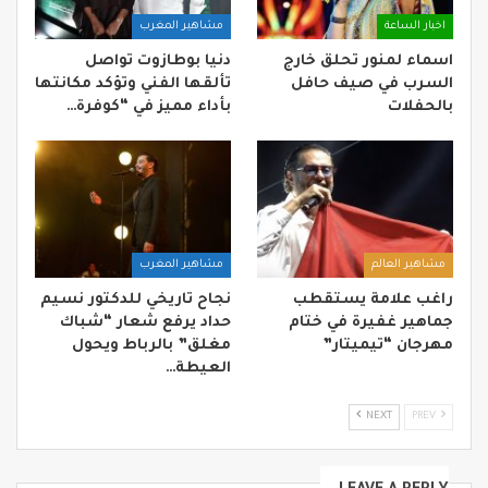
اخبار الساعة
مشاهير المغرب
اسماء لمنور تحلق خارج
دنيا بوطازوت تواصل
السرب في صيف حافل
تألقها الفني وتؤكد مكانتها
بالحفلات
بأداء مميز في “كوفرة…
مشاهير العالم
مشاهير المغرب
راغب علامة يستقطب
نجاح تاريخي للدكتور نسيم
جماهير غفيرة في ختام
حداد يرفع شعار “شباك
مهرجان “تيميتار”
مغلق” بالرباط ويحول
العيطة…
NEXT
PREV