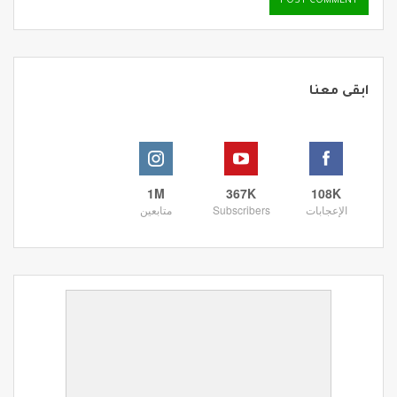
ابقى معنا
1M
367K
108K
الإعجابات
Subscribers
متابعين