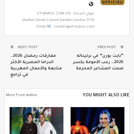
عنوان المجلة : ET-MAROC.COM LTD
71-75 Shelton Street Covent Garden London
Email
: contact@et-maroc.com
NEXT POST
PREV POST
“نايت بورن” في برليناله
مفارقات رمضان 2026..
2026… رعب الأمومة يكسر
الدراما المصرية الأكثر
صمت المشاعر المحرمة
متابعة والأعمال المغربية
في تراجع
YOU MIGHT ALSO LIKE
More From Author