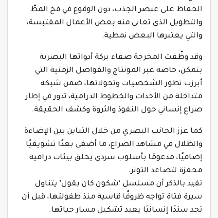
الحفاظ على عنصر الجذب، دون الوقوع في فخ المطّ
والتطويل الذي تعاني منه بعض الأعمال المقتبسة،
والتي يعتبرها البعض نمطية.
وقد وظّفت المخرجة صفاء بركة أدواتها البصرية
بتمكن، خاصة عبر المونتاج والفواصل الزمنية التي
أبرزت تطور الشخصيات وتحولاتها، ضمن شبكة
متداخلة من الأحداث والخطوط الدرامية، تدور في إطار
صراع إنساني حول النفوذ والثروة وكشف الحقيقة.
كما عزز الجانب البصري من خلال التباين بين الإضاءة
والظلال في مشاهد الصراع، ما أضفى بعدًا تشويقيًا
إضافيًا، مدعومًا بأسلوب سردي يخلق بيئات درامية
محفزة لتصاعد التوتر.
تفيد بالذكر أن مسلسل ‘شكون كان يقول’ يتناول
سيرة فتاة تواجه ظروفًا قاسية منذ طفولتها، قبل أن
تجد سندًا إنسانيًا يعيد تشكيل مسار حياتها.