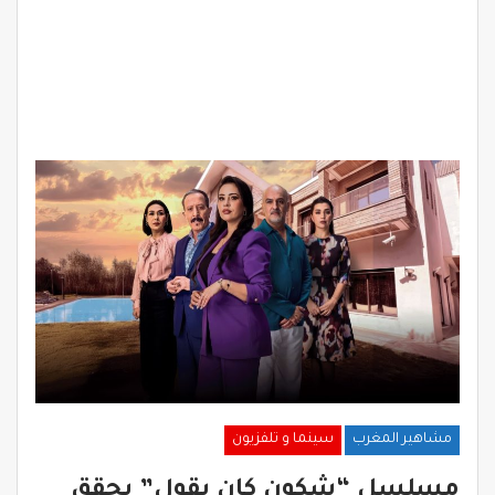
مشاهير المغرب
سينما و تلفزيون
مسلسل “شكون كان يقول” يحقق