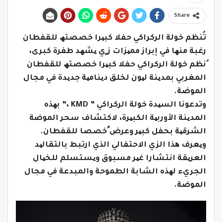
Share
تُنظم خولة الركراكي حفلا كبیرا خصصتھ للقفطان
رغبة منھا في إبراز ممیزات ز ٍي یشھد طفرة كبرى،
ُنظم خولة الركراكي حفلا كبیرا خصصتھ للقفطان
المغربي بمدینة لیون لخلق دینامیة جدیدة في مجال
الموضة.
وتدعونا السیدة خولة الركراكي ” KMD ،” بھذه
المدینة الأوربیة الكبیرة، لاكتشاف سحر الموضة
الشرقیة بحفل كبیر وعرض ُخصصا للقفطان.
ویعرف ھذا الزي الاحتفالي الذي ارتبط بالتقالید
العریقة انتشارا غیر مسبوق ویستسلم للخیال
الجريء لھذه الشابة الطموحة والمبدعة في مجال
الموضة.