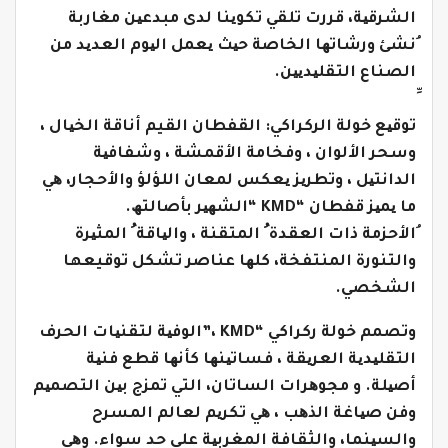
الشرقیة، قررت تلقي تكوینا لدى مبدعین مغاربة
ُنشئ ورشاتھا الخاصة حیث یعمل الیوم العدید من
الصناع التقلیدیین.
توقیع خولة الركراكي: القفطان القيم أناقة الخیال ،
وسحر الألوان ، وفخامة الأقمشة ، وشفافیة
الدانتیل ، وتطریز یعكس لمعان اللؤلؤ والأحجار، ھي
ما یمیز قفطان “KMD “الشھیر بأصالتھ.
ُالأحزمة ذات العقدة ُ المتقنة ، والیاقة ُ المثیرة
والتنورة المنتفخة، كلھا عناصر تشكل توقيعها
الشخصي.
وتصمم خولة ركراكي “KMD ،”الوفیة لتقنیات الحرف
التقلیدیة العریقة ، فساتینھا كأنھا قطع فنیة
أصیلة. و مجوھرات الساتان، التي تمزج بین التصمیم
وفن صیاغة الذھب ، ھي تكریم لعالم المسرح
والسینما، والثقافة المغربیة على حد سواء. وھي