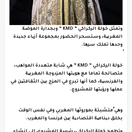
وتمثل خولة الركراكي ” KMD ” وبجدارة الموضة
المغربیة، وستسحر الحضور بمجموعة أزیاء جدیدة
وحدھا تملك سرھا.
خولة الركراكي ” KMD ” ھي شابة متعددة المواھب،
متصالحة تماما مع ھویتھا المزدوجة المغربیة
والفرنسیة، كما أنھا تبرع في المزج بین الثقافتین في
عملھا ورؤیتھا للمشروع.
وھي ُمتشبتة بموروثھا المغربي وفي نفس الوقت
بخلق دینامیة اقتصادیة بین فرنسا والمغرب.
وتطمح خولة الركراكي، رئیسة المشروع، إلى إنشاء