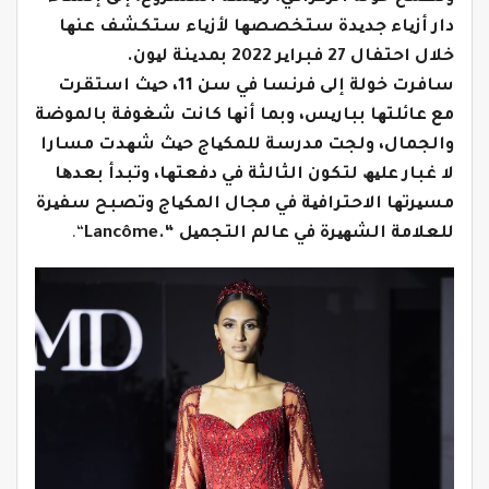
دار أزیاء جدیدة ستخصصھا لأزیاء ستكشف عنھا
خلال احتفال 27 فبرایر 2022 بمدینة لیون.
سافرت خولة إلى فرنسا في سن 11، حیث استقرت
مع عائلتھا بباریس، وبما أنھا كانت شغوفة بالموضة
والجمال، ولجت مدرسة للمكیاج حیث شھدت مسارا
لا غبار علیھ لتكون الثالثة في دفعتھا، وتبدأ بعدھا
مسیرتھا الاحترافیة في مجال المكیاج وتصبح سفیرة
للعلامة الشھیرة في عالم التجمیل “.Lancôme
“.