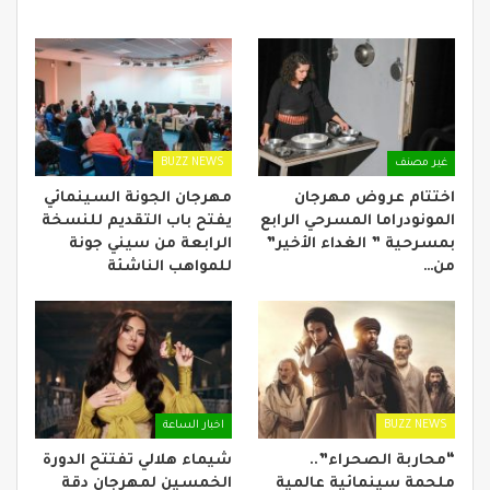
غير مصنف
BUZZ NEWS
اختتام عروض مهرجان
مهرجان الجونة السينمائي
المونودراما المسرحي الرابع
يفتح باب التقديم للنسخة
بمسرحية ” الغداء الأخير”
الرابعة من سيني جونة
من…
للمواهب الناشئة
BUZZ NEWS
اخبار الساعة
“محاربة الصحراء”..
شيماء هلالي تفتتح الدورة
ملحمة سينمائية عالمية
الخمسين لمهرجان دقة