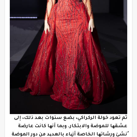
ثم تعود خولة الركراكي، بضع سنوات بعد ذلك، إلى
عشقھا للموضة والابتكار. وبما أنھا كانت عارضة
ُنشئ ورشاتھا الخاصة أزیاء بالعدید من دور الموضة